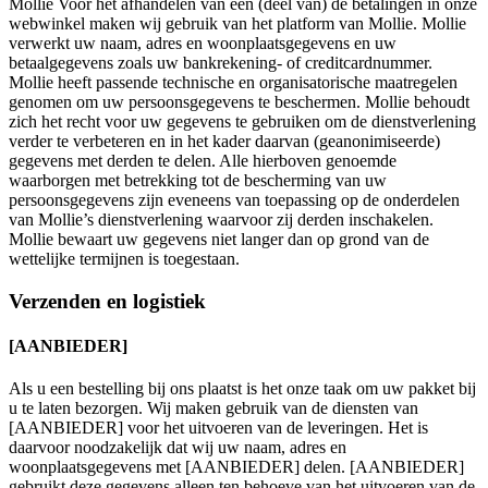
Mollie Voor het afhandelen van een (deel van) de betalingen in onze
webwinkel maken wij gebruik van het platform van Mollie. Mollie
verwerkt uw naam, adres en woonplaatsgegevens en uw
betaalgegevens zoals uw bankrekening- of creditcardnummer.
Mollie heeft passende technische en organisatorische maatregelen
genomen om uw persoonsgegevens te beschermen. Mollie behoudt
zich het recht voor uw gegevens te gebruiken om de dienstverlening
verder te verbeteren en in het kader daarvan (geanonimiseerde)
gegevens met derden te delen. Alle hierboven genoemde
waarborgen met betrekking tot de bescherming van uw
persoonsgegevens zijn eveneens van toepassing op de onderdelen
van Mollie’s dienstverlening waarvoor zij derden inschakelen.
Mollie bewaart uw gegevens niet langer dan op grond van de
wettelijke termijnen is toegestaan.
Verzenden en logistiek
[AANBIEDER]
Als u een bestelling bij ons plaatst is het onze taak om uw pakket bij
u te laten bezorgen. Wij maken gebruik van de diensten van
[AANBIEDER] voor het uitvoeren van de leveringen. Het is
daarvoor noodzakelijk dat wij uw naam, adres en
woonplaatsgegevens met [AANBIEDER] delen. [AANBIEDER]
gebruikt deze gegevens alleen ten behoeve van het uitvoeren van de