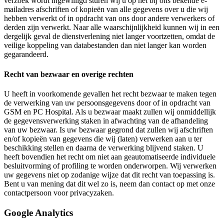
verzoek wordt ingewilligd sturen wij u op het bij ons bekende e-
mailadres afschriften of kopieën van alle gegevens over u die wij
hebben verwerkt of in opdracht van ons door andere verwerkers of
derden zijn verwerkt. Naar alle waarschijnlijkheid kunnen wij in een
dergelijk geval de dienstverlening niet langer voortzetten, omdat de
veilige koppeling van databestanden dan niet langer kan worden
gegarandeerd.
Recht van bezwaar en overige rechten
U heeft in voorkomende gevallen het recht bezwaar te maken tegen
de verwerking van uw persoonsgegevens door of in opdracht van
GSM en PC Hospital. Als u bezwaar maakt zullen wij onmiddellijk
de gegevensverwerking staken in afwachting van de afhandeling
van uw bezwaar. Is uw bezwaar gegrond dat zullen wij afschriften
en/of kopieën van gegevens die wij (laten) verwerken aan u ter
beschikking stellen en daarna de verwerking blijvend staken. U
heeft bovendien het recht om niet aan geautomatiseerde individuele
besluitvorming of profiling te worden onderworpen. Wij verwerken
uw gegevens niet op zodanige wijze dat dit recht van toepassing is.
Bent u van mening dat dit wel zo is, neem dan contact op met onze
contactpersoon voor privacyzaken.
Google Analytics