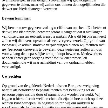
overheidswege. In een dergelijk geval zijn wij gedwongen uw
gegevens te delen, maar wij zullen ons binnen de mogelijkheden die
de wet ons biedt daartegen verzetten.
Bewaartermijnen
Wij bewaren uw gegevens zolang u cliënt van ons bent. Dit betekent
dat wij uw klantprofiel bewaren totdat u aangeeft dat u niet langer
van onze diensten gebruik wenst te maken. Als u dit bij ons aangeeft
zullen wij dit tevens opvatten als een vergeetverzoek. Op grond van
toepasselijke administratieve verplichtingen dienen wij facturen met
uw (persoons)gegevens te bewaren, deze gegevens zullen wij dus
voor zolang de toepasselijke termijn loopt bewaren. Medewerkers
hebben echter geen toegang meer tot uw cliëntprofiel en
documenten die wij naar aanleiding van uw opdracht hebben
vervaardigd.
Uw rechten
Op grond van de geldende Nederlandse en Europese wetgeving
heeft u als betrokkene bepaalde rechten met betrekking tot de
persoonsgegevens die door of namens ons worden verwerkt. Wij
leggen u hieronder uit welke rechten dit zijn en hoe u zich op deze
rechten kunt beroepen. In beginsel sturen wij om misbruik te
voorkomen afschriften en kopieën van uw gegevens enkel naar uw