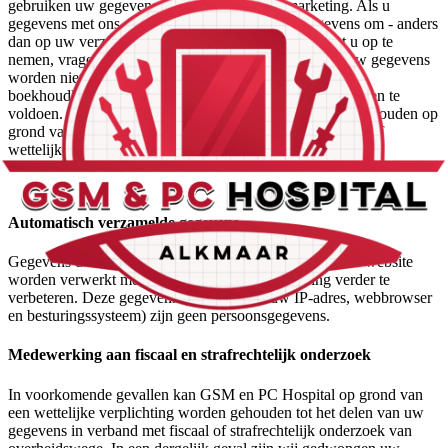
gebruiken uw gegevens niet voor (gerichte) marketing. Als u
gegevens met ons deelt en wij gebruiken deze gegevens om - anders
dan op uw verzoek - op een later moment contact met u op te
nemen, vragen wij u hiervoor expliciet toestemming. Uw gegevens
worden niet met derden gedeeld, anders dan om aan
boekhoudkundige en overige administratieve verplichtingen te
voldoen. Deze derden zijn allemaal tot geheimhouding gehouden op
grond van de overeenkomst tussen hen en ons of een eed of
wettelijke verplichting.
Automatisch verzamelde gegevens
Gegevens die automatisch worden verzameld door onze website
worden verwerkt met het doel onze dienstverlening verder te
verbeteren. Deze gegevens (bijvoorbeeld uw IP-adres, webbrowser
en besturingssysteem) zijn geen persoonsgegevens.
Medewerking aan fiscaal en strafrechtelijk onderzoek
In voorkomende gevallen kan GSM en PC Hospital op grond van
een wettelijke verplichting worden gehouden tot het delen van uw
gegevens in verband met fiscaal of strafrechtelijk onderzoek van