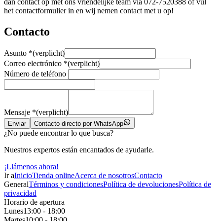
dan contact op met ons vriendelijke team via 072-7520388 of vul
het contactformulier in en wij nemen contact met u op!
Contacto
Asunto
*
(verplicht)
Correo electrónico
*
(verplicht)
Número de teléfono
Mensaje
*
(verplicht)
Enviar
Contacto directo por WhatsApp
¿No puede encontrar lo que busca?
Nuestros expertos están encantados de ayudarle.
¡Llámenos ahora!
Ir a
Inicio
Tienda online
Acerca de nosotros
Contacto
General
Términos y condiciones
Política de devoluciones
Política de
privacidad
Horario de apertura
Lunes
13:00 - 18:00
Martes
10:00 - 18:00