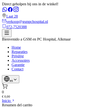
Direct geholpen bij ons in de winkel!
Laat 28
verkoop@gsmpchospital.nl
072-7520388
Bienvenido a
GSM en PC Hospital
,
Alkmaar
Home
Reparaties
Prijslijst
Accessoires
Garantie
Contact
es
0
€ 0,00
Inicio
Resumen del carrito