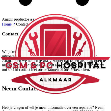
Añadir productos a su carrito.
Sequir comprando
Home
Contact
Contact
Wil je meer weten over onze diensten of een reparatie laten
uitvoeren? GSM & PC Hospital is gemakkelijk te bereiken in
Alkmaar, en we helpen je graag zonder dat je een afspraak hoeft te
maken. Onze contactpagina biedt alle informatie die je nodig hebt
om snel in contact met ons te komen of ons te bezoeken.
Neem Contact op
Heb je vragen of wil je meer informatie over een reparatie? Neem