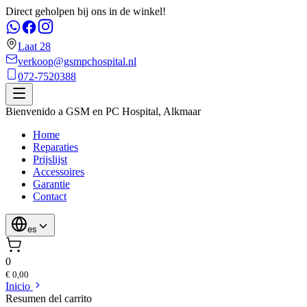
Direct geholpen bij ons in de winkel!
Laat 28
verkoop@gsmpchospital.nl
072-7520388
Bienvenido a
GSM en PC Hospital
,
Alkmaar
Home
Reparaties
Prijslijst
Accessoires
Garantie
Contact
es
0
€ 0,00
Inicio
Resumen del carrito