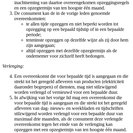
inachtneming van daartoe overeengekomen opzeggingsregels
en een opzegtermijn van ten hoogste één maand.
De consument kan de in de vorige leden genoemde
overeenkomsten:
te allen tijde opzeggen en niet beperkt worden tot
opzegging op een bepaald tijdstip of in een bepaalde
periode;
tenminste opzeggen op dezelfde wijze als zij door hem
zijn aangegaan;
altijd opzeggen met dezelfde opzegtermijn als de
ondernemer voor zichzelf heeft bedongen.
Verlenging:
Een overeenkomst die voor bepaalde tijd is aangegaan en die
strekt tot het geregeld afleveren van producten (elektriciteit
daaronder begrepen) of diensten, mag niet stilzwijgend
worden verlengd of vernieuwd voor een bepaalde duur.
In afwijking van het vorige lid mag een overeenkomst die
voor bepaalde tijd is aangegaan en die strekt tot het geregeld
afleveren van dag- nieuws- en weekbladen en tijdschriften
stilzwijgend worden verlengd voor een bepaalde duur van
maximaal drie maanden, als de consument deze verlengde
overeenkomst tegen het einde van de verlenging kan
opzeggen met een opzegtermijn van ten hoogste één maand.