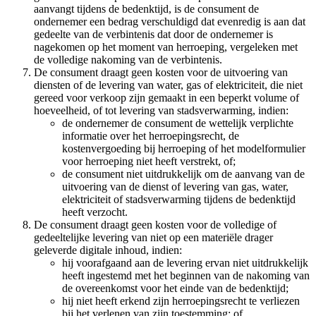
aanvangt tijdens de bedenktijd, is de consument de
ondernemer een bedrag verschuldigd dat evenredig is aan dat
gedeelte van de verbintenis dat door de ondernemer is
nagekomen op het moment van herroeping, vergeleken met
de volledige nakoming van de verbintenis.
De consument draagt geen kosten voor de uitvoering van
diensten of de levering van water, gas of elektriciteit, die niet
gereed voor verkoop zijn gemaakt in een beperkt volume of
hoeveelheid, of tot levering van stadsverwarming, indien:
de ondernemer de consument de wettelijk verplichte
informatie over het herroepingsrecht, de
kostenvergoeding bij herroeping of het modelformulier
voor herroeping niet heeft verstrekt, of;
de consument niet uitdrukkelijk om de aanvang van de
uitvoering van de dienst of levering van gas, water,
elektriciteit of stadsverwarming tijdens de bedenktijd
heeft verzocht.
De consument draagt geen kosten voor de volledige of
gedeeltelijke levering van niet op een materiële drager
geleverde digitale inhoud, indien:
hij voorafgaand aan de levering ervan niet uitdrukkelijk
heeft ingestemd met het beginnen van de nakoming van
de overeenkomst voor het einde van de bedenktijd;
hij niet heeft erkend zijn herroepingsrecht te verliezen
bij het verlenen van zijn toestemming; of