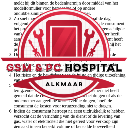
meldt hij dit binnen de bedenktermijn door middel van het
modelformulier voor herroeping of op andere
ondubbelzinnige wijze aan de ondernemer.
Zo snel mogelijk, maar binnen 14 dagen vanaf de dag
volgend op de in lid 1 bedoelde melding, zendt de consument
het product terug, of overhandigt hij dit aan (een gemachtigde
van) de ondernemer. Dit hoeft niet als de ondernemer heeft
aangeboden het product zelf af te halen. De consument heeft
de terugzendtermijn in elk geval in acht genomen als hij het
product terugzendt voordat de bedenktijd is verstreken.
De consument zendt het product terug met alle geleverde
toebehoren, indien redelijkerwijs mogelijk in originele staat en
verpakking, en conform de door de ondernemer verstrekte
redelijke en duidelijke instructies.
Het risico en de bewijslast voor de juiste en tijdige uitoefening
van het herroepingsrecht ligt bij de consument.
De consument draagt de rechtstreekse kosten van het
terugzenden van het product. Als de ondernemer niet heeft
gemeld dat de consument deze kosten moet dragen of als de
ondernemer aangeeft de kosten zelf te dragen, hoeft de
consument de kosten voor terugzending niet te dragen.
Indien de consument herroept na eerst uitdrukkelijk te hebben
verzocht dat de verrichting van de dienst of de levering van
gas, water of elektriciteit die niet gereed voor verkoop zijn
gemaakt in een beperkt volume of bepaalde hoeveelheid