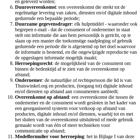
en geleverd worden;
Duurovereenkomst
: een overeenkomst die strekt tot de
regelmatige levering van zaken, diensten en/of digitale inhoud
gedurende een bepaalde periode;
Duurzame gegevensdrager
: elk hulpmiddel - waaronder ook
begrepen e-mail - dat de consument of ondernemer in staat
stelt om informatie die aan hem persoonlijk is gericht, op te
slaan op een manier die toekomstige raadpleging of gebruik
gedurende een periode die is afgestemd op het doel waarvoor
de informatie is bestemd, en die ongewijzigde reproductie van
de opgeslagen informatie mogelijk maakt;
Herroepingsrecht
: de mogelijkheid van de consument om
binnen de bedenktijd af te zien van de overeenkomst op
afstand;
Ondernemer
: de natuurlijke of rechtspersoon die lid is van
Thuiswinkel.org en producten, (toegang tot) digitale inhoud
en/of diensten op afstand aan consumenten aanbiedt;
Overeenkomst op afstand
: een overeenkomst die tussen de
ondernemer en de consument wordt gesloten in het kader van
een georganiseerd systeem voor verkoop op afstand van
producten, digitale inhoud en/of diensten, waarbij tot en met
het sluiten van de overeenkomst uitsluitend of mede gebruik
gemaakt wordt van één of meer technieken voor
communicatie op afstand;
Modelformulier voor herroeping
: het in Bijlage I van deze