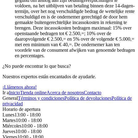
gegund om alsnog aan zijn betalingsverplichtingen te
voldoen, na het uitblijven van betaling binnen deze 14-dagen-
termijn, over het nog verschuldigde bedrag de wettelijke rente
verschuldigd en is de ondernemer gerechtigd de door hem
gemaakte buitengerechtelijke incassokosten in rekening te
brengen. Deze incassokosten bedragen maximaal: 15% over
openstaande bedragen tot € 2.500,=; 10% over de
daaropvolgende € 2.500,= en 5% over de volgende € 5.000,=
met een minimum van € 40,=. De ondernemer kan ten
voordele van de consument afwijken van genoemde bedragen
en percentages.
¿No puede encontrar lo que busca?
Nuestros expertos están encantados de ayudarle.
¡Llámenos ahora!
Ir a
Inicio
Tienda online
Acerca de nosotros
Contacto
General
Términos y condiciones
Política de devoluciones
Política de
privacidad
Horario de apertura
Lunes
13:00 - 18:00
Martes
10:00 - 18:00
Miércoles
10:00 - 18:00
Jueves
10:00 - 18:00
Viernes
10:00 - 18:00