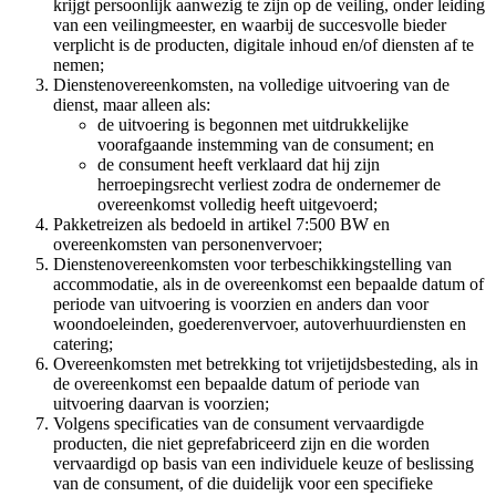
krijgt persoonlijk aanwezig te zijn op de veiling, onder leiding
van een veilingmeester, en waarbij de succesvolle bieder
verplicht is de producten, digitale inhoud en/of diensten af te
nemen;
Dienstenovereenkomsten, na volledige uitvoering van de
dienst, maar alleen als:
de uitvoering is begonnen met uitdrukkelijke
voorafgaande instemming van de consument; en
de consument heeft verklaard dat hij zijn
herroepingsrecht verliest zodra de ondernemer de
overeenkomst volledig heeft uitgevoerd;
Pakketreizen als bedoeld in artikel 7:500 BW en
overeenkomsten van personenvervoer;
Dienstenovereenkomsten voor terbeschikkingstelling van
accommodatie, als in de overeenkomst een bepaalde datum of
periode van uitvoering is voorzien en anders dan voor
woondoeleinden, goederenvervoer, autoverhuurdiensten en
catering;
Overeenkomsten met betrekking tot vrijetijdsbesteding, als in
de overeenkomst een bepaalde datum of periode van
uitvoering daarvan is voorzien;
Volgens specificaties van de consument vervaardigde
producten, die niet geprefabriceerd zijn en die worden
vervaardigd op basis van een individuele keuze of beslissing
van de consument, of die duidelijk voor een specifieke