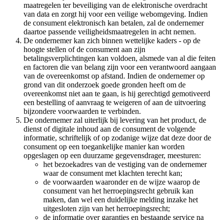
maatregelen ter beveiliging van de elektronische overdracht
van data en zorgt hij voor een veilige webomgeving. Indien
de consument elektronisch kan betalen, zal de ondernemer
daartoe passende veiligheidsmaatregelen in acht nemen.
De ondernemer kan zich binnen wettelijke kaders - op de
hoogte stellen of de consument aan zijn
betalingsverplichtingen kan voldoen, alsmede van al die feiten
en factoren die van belang zijn voor een verantwoord aangaan
van de overeenkomst op afstand. Indien de ondernemer op
grond van dit onderzoek goede gronden heeft om de
overeenkomst niet aan te gaan, is hij gerechtigd gemotiveerd
een bestelling of aanvraag te weigeren of aan de uitvoering
bijzondere voorwaarden te verbinden.
De ondernemer zal uiterlijk bij levering van het product, de
dienst of digitale inhoud aan de consument de volgende
informatie, schriftelijk of op zodanige wijze dat deze door de
consument op een toegankelijke manier kan worden
opgeslagen op een duurzame gegevensdrager, meesturen:
het bezoekadres van de vestiging van de ondernemer
waar de consument met klachten terecht kan;
de voorwaarden waaronder en de wijze waarop de
consument van het herroepingsrecht gebruik kan
maken, dan wel een duidelijke melding inzake het
uitgesloten zijn van het herroepingsrecht;
de informatie over garanties en bestaande service na